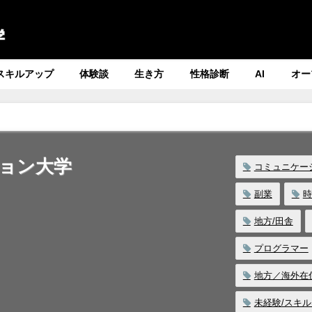
スキルアップ
体験談
生き方
性格診断
AI
オー
ョン大学
コミュニケー
副業
時
地方/田舎
プログラマー
地方／海外在
未経験/スキ