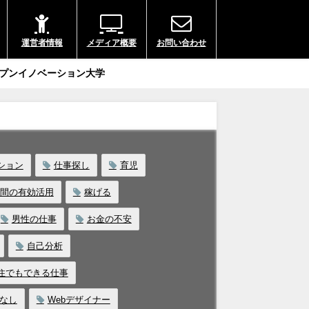
運営者情報
メディア概要
お問い合わせ
プンイノベーション大学
ション
仕事探し
育児
間の有効活用
稼げる
男性の仕事
お金の不安
自己分析
住でもできる仕事
ルなし
Webデザイナー