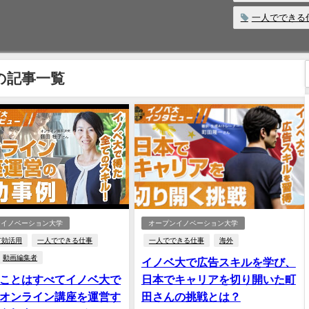
一人でできる
の記事一覧
ンイノベーション大学
オープンイノベーション大学
有効活用
一人でできる仕事
一人でできる仕事
海外
動画編集者
イノベ大で広告スキルを学び、
ことはすべてイノベ大で
日本でキャリアを切り開いた町
オンライン講座を運営す
田さんの挑戦とは？