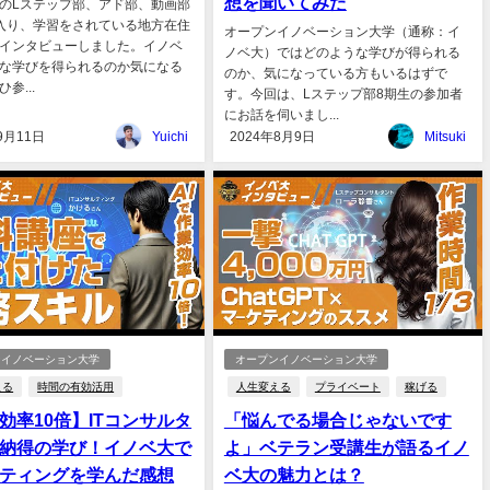
想を聞いてみた
のLステップ部、アド部、動画部
入り、学習をされている地方在住
オープンイノベーション大学（通称：イ
インタビューしました。イノベ
ノベ大）ではどのような学びが得られる
な学びを得られるのか気になる
のか、気になっている方もいるはずで
参...
す。今回は、Lステップ部8期生の参加者
にお話を伺いまし...
9月11日
Yuichi
2024年8月9日
Mitsuki
ンイノベーション大学
オープンイノベーション大学
える
時間の有効活用
人生変える
プライベート
稼げる
効率10倍】ITコンサルタ
「悩んでる場合じゃないです
納得の学び！イノベ大で
よ」ベテラン受講生が語るイノ
ティングを学んだ感想
ベ大の魅力とは？