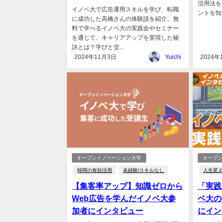
活用法を
イノベ大で広告運用スキルを学び、転職
ントを知
に成功した高橋さんの体験談を紹介。無
料で学べるイノベ大の実践会やセミナー
を通じて、キャリアアップを実現した秘
訣とは？学びと交...
2024年11月3日
Yuichi
2024年
オープンイノベーション大学
オープ
時間の有効活用
未経験/スキルなし
人生変
【集客率アップ】知識ゼロから
「実践
Web広告を学んだイノベ大参
ベ大の
加者にインタビュー
にイン