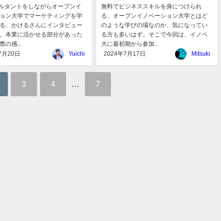
サルタントをしながらオープンイ
無料でビジネススキルを身につけられ
ョン大学でマーケティングを学
る、オープンイノベーション大学とはど
る、かけるさんにインタビュー
のような学びの場なのか、気になってい
。本業に活かせる部分があった
る方も多いはず。そこで今回は、イノベ
の感...
大に最初期から参加...
7月20日
Yuichi
2024年7月17日
Mitsuki
3
4
…
7