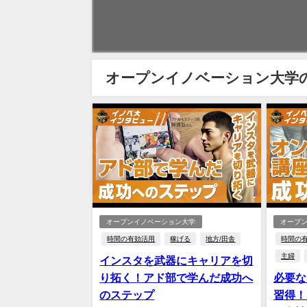
オープンイノベーション大学
オープンイノベーション大学
オープ
時間の有効活用
稼げる
地方/田舎
時間の
主婦
インスタを武器にキャリアを切
り拓く！アド部で学んだ成功へ
必要な
のステップ
習得！