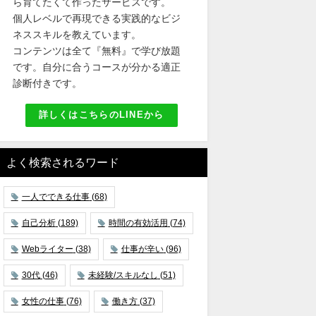
ら育てたくて作ったサービスです。
個人レベルで再現できる実践的なビジ
ネススキルを教えています。
コンテンツは全て『無料』で学び放題
です。自分に合うコースが分かる適正
診断付きです。
詳しくはこちらのLINEから
よく検索されるワード
一人でできる仕事
(68)
自己分析
(189)
時間の有効活用
(74)
Webライター
(38)
仕事が辛い
(96)
30代
(46)
未経験/スキルなし
(51)
女性の仕事
(76)
働き方
(37)