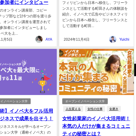
参加者にインタビュー
フィリピンから日本へ移住し、フリーラ
ンスとして活動する町田さんの体験談を
のオンライン講座部、コピー
紹介。イノベ大で広告やビジネスフィリ
テップ部など計6つの部を渡り歩
ピンから日本へ移住し、フリーランスと
、オンライン講座を運営されて
して活動する町田...
参加者にインタビューしまし
ベ大を上...
11月5日
AYA
2024年11月4日
Yuichi
ンイノベーション大学
オープンイノベーション大学
人生変える
女性の仕事
女磨き
術】イノベ大をフル活用
ジネスで成果を出そう！
女性起業家のイノベ大活用術！
本気の人だけが集まるコミュニ
ジネススキルが学べるオープン
ション大学（通称イノベ大）の
ティの秘密とは？