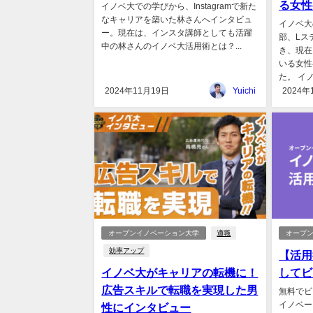
る女性
イノベ大での学びから、Instagramで新た
なキャリアを築いた林さんへインタビュ
イノベ大
ー。現在は、インスタ講師としても活躍
部、Lス
中の林さんのイノベ大活用術とは？...
き、現在
いる女性
た。 イノ
2024年11月19日
Yuichi
2024年
オープンイノベーション大学
適職
オープ
効率アップ
【活用
イノベ大がキャリアの転機に！
してビ
広告スキルで転職を実現した男
無料でビ
イノベー
性にインタビュー