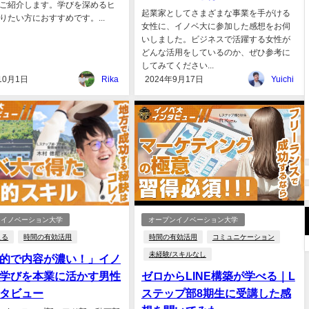
ご紹介します。学びを深めるヒ
起業家としてさまざまな事業を手がける
りたい方におすすめです。...
女性に、イノベ大に参加した感想をお伺
いしました。ビジネスで活躍する女性が
どんな活用をしているのか、ぜひ参考に
してみてください...
10月1日
Rika
2024年9月17日
Yuichi
ンイノベーション大学
オープンイノベーション大学
える
時間の有効活用
時間の有効活用
コミュニケーション
未経験/スキルなし
的で内容が濃い！」イノ
学びを本業に活かす男性
ゼロからLINE構築が学べる｜L
タビュー
ステップ部8期生に受講した感