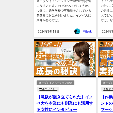
オープンイノベーション大学の評判が気
イノベ大
になる方も多いのではないでしょうか。
の3つに
今回は、語学学校で事務員をされている
の男性に
参加者にお話を伺いました。イノベ大に
大でどん
興味がある方は、...
方は、ぜひ
2024年9月13日
Mitsuki
2024年
オープンイノベーション大学
オープ
Webデザイナー
人生変
【意欲が掻き立てられた】イノ
【作業
ベ大を本業にも副業にも活用す
ントの
る女性にインタビュー
マーケ