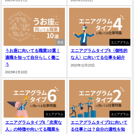
2023年3月17日
2023年2月21日
星座
エニアグラム
うお座に向いてる職業10選｜
エニアグラムタイプ4〈個性的
適職を知って自分らしく働こ
な人〉に向いてる仕事を紹介
う
2022年12月23日
2023年2月10日
エニアグラム
エニアグラム
エニアグラムタイプ6「忠実な
エニアグラムタイプ2に向いて
人」の特徴や向いてる職業を
る仕事とは？自分の適性を知