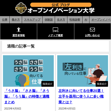
仕事
働き方
スキルアップ
体験談
生き方
性格診断
AI
オープンイノベ
運営者情報
メディア概要
お問い合わせ
適職の記事一覧
職業紹介
職業紹介
「うさ脳」「ささ脳」「さう
左利きに向いてる仕事20選！
脳」「うう脳」の特徴と適職
左手を器用に使う人に多い職
まとめ
業とは？
2023年4月8日
2023年4月5日