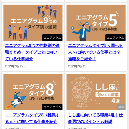
エニアグラム
エニアグラム
エニアグラム9つの性格別の適
エニアグラムタイプ5＜調べる
職まとめ｜タイプごとに向い
人＞に向いている仕事とは？
ている仕事紹介
適職をご紹介！
2023年3月29日
2023年3月26日
エニアグラム
星座
エニアグラムタイプ8〈挑戦す
しし座に向いてる職業4選｜仕
る人〉に向いてる仕事を紹介
事選びのポイントも解説