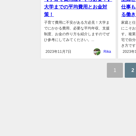
大学までの平均費用とお金対
仕事も
策！
る働き
子育て費用に不安がある方必見！大学ま
家庭と仕
でにかかる費用、必要な平均年収、支援
にこそお
制度、お金の作り方を紹介しますのでぜ
す。複業
ひ参考にしてみてください。...
宅で自分
き方です。
2023年11月7日
Rika
2023年
1
2