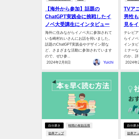
【海外から参加】話題の
TVア
ChatGPT実践会に挑戦したイ
男性も
ノベ大受講生にインタビュー
見をイ
海外に住みながらイノベ大に参加されて
テレビア
いる崎村れいさんにお話を伺いました。
らイノベ
話題のChatGPT実践会やデザイン部な
インタビ
ど、さまざまな活動に参加されています
ミナーな
ので、ぜひ参...
のか、詳し
2024年2月8日
Yuichi
2024年
自分磨き
時間の有効活用
自分磨
効率アップ
効率ア