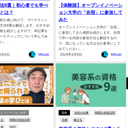
法9選｜初心者でも学べ
【体験談】オープンイノベーシ
とは？
ョン大学の「合宿」に参加して
みた
初心者に向けて、マーケティン
方法9選を解説します。おすすめ
オープンイノベーション大学の「合宿」
格も紹介しますので、本記事を
に参加してきた感想を紹介します。合宿
ーケティングについて学んでみ
で学べる内容や参加方法も解説するの
。...
で、気になっている方はぜひ参考にして
みてください。...
4月4日
Mitsuki
2024年3月6日
Mitsuki
ンイノベーション大学
資格
女性の仕事
時間の有効活用
える
時間の有効活用
主婦
稼げる
集者
50代