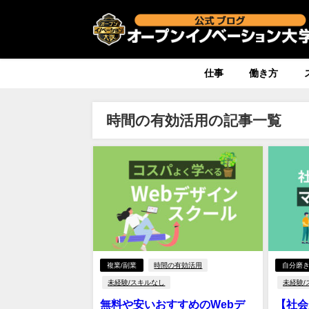
仕事
働き方
時間の有効活用の記事一覧
複業/副業
時間の有効活用
自分磨
未経験/スキルなし
未経験/
無料や安いおすすめのWebデ
【社会