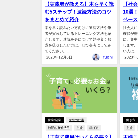
【実践者が教える】本を早く読
【社会
む5ステップ！速読方法のコツ
10選
をまとめて紹介
ペース
本を早く読みたい方向けに速読方法や筆
社会人に
者が実践しているトレーニング方法を紹
確保が難
介します。速読を身につけて効率良く知
に、集中
識を吸収したい方は、ぜひ参考にしてみ
します。
てください。...
い人は、ぜ
2023年12月6日
Yuichi
2023年
複業/副業
女性の仕事
働き方
時間の有効活用
主婦
稼げる
主婦
【子育て費用はいくら必要？】
主婦こ