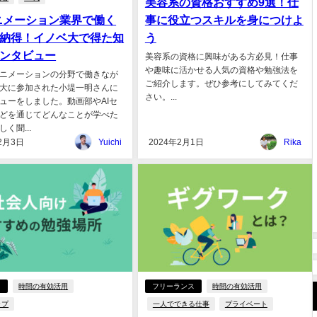
美容系の資格おすすめ9選！仕
ニメーション業界で働く
事に役立つスキルを身につけよ
納得！イノベ大で得た知
う
ンタビュー
美容系の資格に興味がある方必見！仕事
や趣味に活かせる人気の資格や勉強法を
ニメーションの分野で働きなが
ご紹介します。ぜひ参考にしてみてくだ
大に参加された小堤一明さんに
さい。...
ューをしました。動画部やAIセ
どを通じてどんなことが学べた
く聞...
2月3日
Yuichi
2024年2月1日
Rika
き
時間の有効活用
フリーランス
時間の有効活用
ップ
一人でできる仕事
プライベート