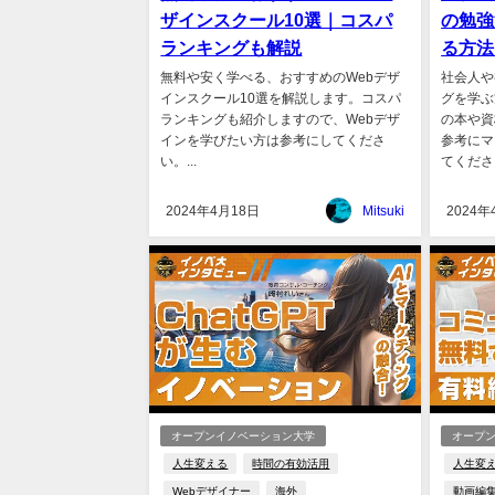
ザインスクール10選｜コスパ
の勉強
ランキングも解説
る方法
無料や安く学べる、おすすめのWebデザ
社会人や
インスクール10選を解説します。コスパ
グを学ぶ
ランキングも紹介しますので、Webデザ
の本や資
インを学びたい方は参考にしてくださ
参考にマ
い。...
てください
2024年4月18日
Mitsuki
2024年
オープンイノベーション大学
オープ
人生変える
時間の有効活用
人生変
Webデザイナー
海外
動画編