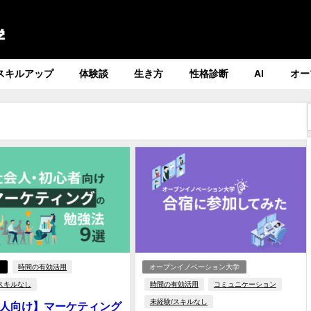
スキルアップ
体験談
生き方
性格診断
AI
オー
き
時間の有効活用
オープンイノベーション大学
スキルなし
時間の有効活用
コミュニケーション
未経験/スキルなし
人向け】マーケティング