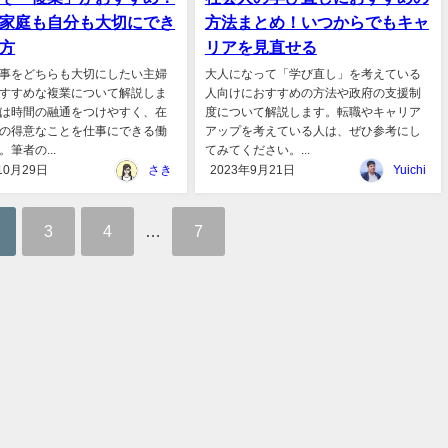
家庭も自分も大切にでき
方法まとめ！いつからでもキャ
方
リアを見直せる
事をどちらも大切にしたい主婦
大人になって「学び直し」を考えている
すすめな複業について解説しま
人向けにおすすめの方法や政府の支援制
は時間の融通をつけやすく、在
度について解説します。転職やキャリア
の得意なことを仕事にできる働
アップを考えている人は、ぜひ参考にし
筆者の...
てみてください。...
10月29日
さき
2023年9月21日
Yuichi
3
4
…
7