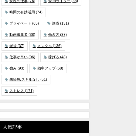
女性の仕事
(76)
Webライター
(38)
時間の有効活用
(74)
プライベート
(65)
適職
(131)
動画編集者
(38)
働き方
(37)
老後
(37)
メンタル
(136)
仕事が辛い
(96)
稼げる
(48)
強み
(93)
効率アップ
(68)
未経験/スキルなし
(51)
ストレス
(171)
人気記事