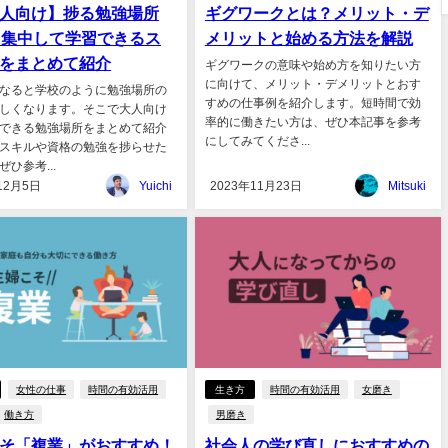
人向け】捗る勉強場所
ギグワークとは？メリット・デ
！集中して学習できるス
メリットと始める方法を解説
をまとめて紹介
ギグワークの意味や始め方を知りたい方
に向けて、メリット・デメリットとおす
なると学校のように勉強場所の
すめの仕事例を紹介します。短時間で効
しくなります。そこで大人向け
率的に働きたい方は、ぜひ本記事を参考
できる勉強場所をまとめて紹介
にしてみてくださ...
スキルや資格の勉強を捗らせた
ひ参考...
12月5日
Yuichi
2023年11月23日
Mitsuki
女性の仕事
時間の有効活用
生き方
時間の有効活用
女磨き
働き方
男磨き
そ「複業」がおすすめ！
社会人の学び直しにおすすめの