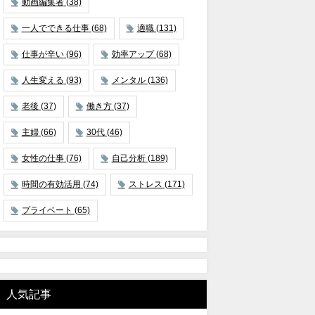
動画編集者
(38)
一人でできる仕事
(68)
適職
(131)
仕事が辛い
(96)
効率アップ
(68)
人生変える
(93)
メンタル
(136)
老後
(37)
働き方
(37)
主婦
(66)
30代
(46)
女性の仕事
(76)
自己分析
(189)
時間の有効活用
(74)
ストレス
(171)
プライベート
(65)
人気記事