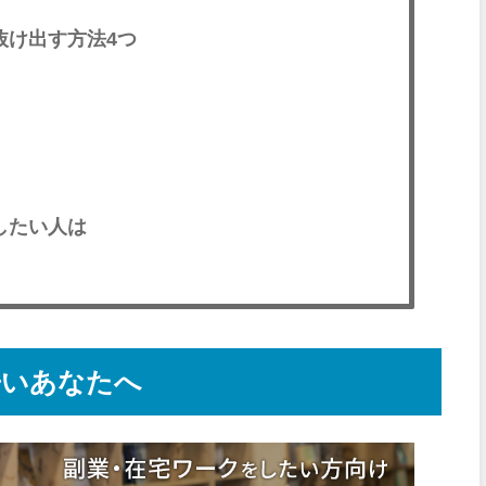
抜け出す方法4つ
したい人は
辛いあなたへ