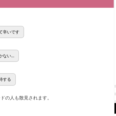
て辛いです
い...
待する
ードの人も散見されます。