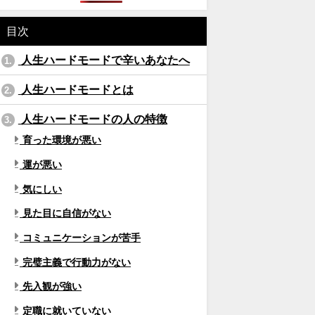
目次
人生ハードモードで辛いあなたへ
1.
人生ハードモードとは
2.
人生ハードモードの人の特徴
3.
育った環境が悪い
運が悪い
気にしい
見た目に自信がない
コミュニケーションが苦手
完璧主義で行動力がない
先入観が強い
定職に就いていない