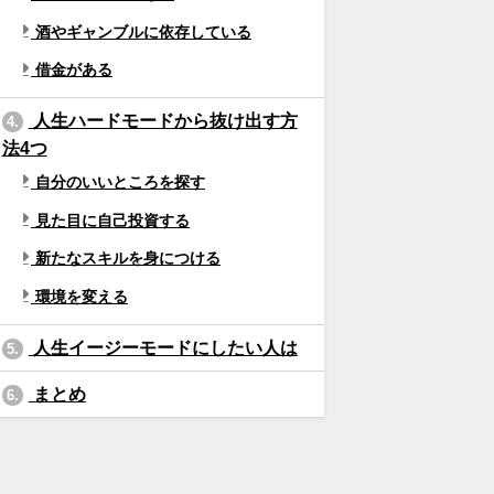
酒やギャンブルに依存している
借金がある
人生ハードモードから抜け出す方
4.
法4つ
自分のいいところを探す
見た目に自己投資する
新たなスキルを身につける
環境を変える
人生イージーモードにしたい人は
5.
まとめ
6.