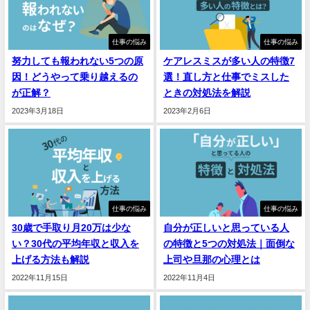
仕事の悩み
仕事の悩み
努力しても報われない5つの原
ケアレスミスが多い人の特徴7
因！どうやって乗り越えるの
選！直し方と仕事でミスした
が正解？
ときの対処法を解説
2023年3月18日
2023年2月6日
仕事の悩み
仕事の悩み
30歳で手取り月20万は少な
自分が正しいと思っている人
い？30代の平均年収と収入を
の特徴と5つの対処法｜面倒な
上げる方法も解説
上司や旦那の心理とは
2022年11月15日
2022年11月4日