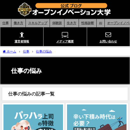
仕事
働き方
スキルアップ
体験談
生き方
性格診断
AI
オープンイノベ
運営者情報
メディア概要
お問い合わせ
ホーム
仕事
仕事の悩み
仕事の悩み
仕事の悩みの記事一覧