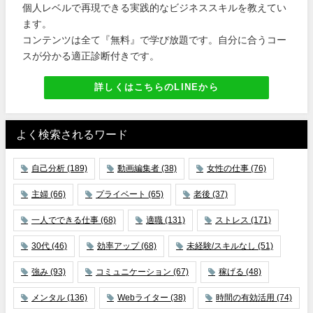
個人レベルで再現できる実践的なビジネススキルを教えてい
ます。
コンテンツは全て『無料』で学び放題です。自分に合うコー
スが分かる適正診断付きです。
詳しくはこちらのLINEから
よく検索されるワード
自己分析
(189)
動画編集者
(38)
女性の仕事
(76)
主婦
(66)
プライベート
(65)
老後
(37)
一人でできる仕事
(68)
適職
(131)
ストレス
(171)
30代
(46)
効率アップ
(68)
未経験/スキルなし
(51)
強み
(93)
コミュニケーション
(67)
稼げる
(48)
メンタル
(136)
Webライター
(38)
時間の有効活用
(74)