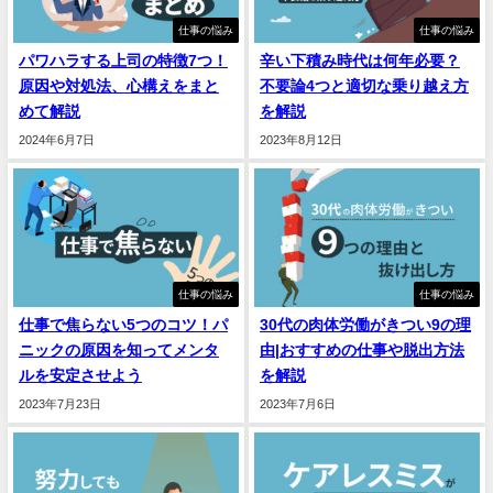
仕事の悩み
仕事の悩み
パワハラする上司の特徴7つ！
辛い下積み時代は何年必要？
原因や対処法、心構えをまと
不要論4つと適切な乗り越え方
めて解説
を解説
2024年6月7日
2023年8月12日
仕事の悩み
仕事の悩み
仕事で焦らない5つのコツ！パ
30代の肉体労働がきつい9の理
ニックの原因を知ってメンタ
由|おすすめの仕事や脱出方法
ルを安定させよう
を解説
2023年7月23日
2023年7月6日