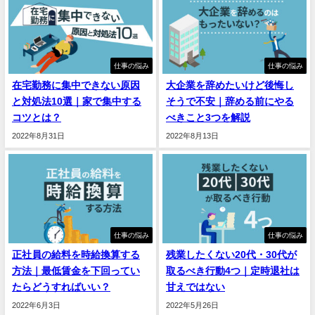
仕事の悩み
仕事の悩み
在宅勤務に集中できない原因
大企業を辞めたいけど後悔し
と対処法10選｜家で集中する
そうで不安｜辞める前にやる
コツとは？
べきこと3つを解説
2022年8月31日
2022年8月13日
仕事の悩み
仕事の悩み
正社員の給料を時給換算する
残業したくない20代・30代が
方法｜最低賃金を下回ってい
取るべき行動4つ｜定時退社は
たらどうすればいい？
甘えではない
2022年6月3日
2022年5月26日