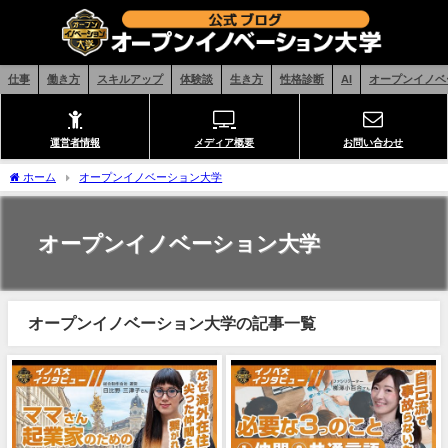
仕事
働き方
スキルアップ
体験談
生き方
性格診断
AI
オープンイノベ
運営者情報
メディア概要
お問い合わせ
ホーム
オープンイノベーション大学
オープンイノベーション大学
オープンイノベーション大学の記事一覧