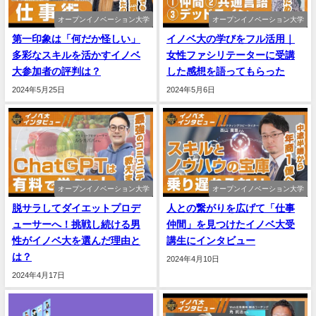
オープンイノベーション大学
オープンイノベーション大学
第一印象は「何だか怪しい」
イノベ大の学びをフル活用｜
多彩なスキルを活かすイノベ
女性ファシリテーターに受講
大参加者の評判は？
した感想を語ってもらった
2024年5月25日
2024年5月6日
オープンイノベーション大学
オープンイノベーション大学
脱サラしてダイエットプロデ
人との繋がりを広げて「仕事
ューサーへ！挑戦し続ける男
仲間」を見つけたイノベ大受
性がイノベ大を選んだ理由と
講生にインタビュー
は？
2024年4月10日
2024年4月17日