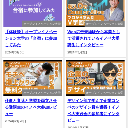
オープンイノベーション大学
オープンイノベーション大学
【体験談】オープンイノベー
Web広告未経験から本業とし
ション大学の「合宿」に参加
て活躍されているイノベ大受
してみた
講生にインタビュー
2024年3月6日
2024年3月2日
オープンイノベーション大学
オープンイノベーション大学
仕事と育児と学習を両立させ
デザイン部で学んで企業コン
る受講生のイノベ大参加レビ
ペのデザイン賞を獲得！イノ
ュー
ベ大実践会の参加者にインタ
ビュー
2024年2月28日
2024年2月27日