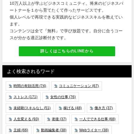
10万人以上が学ぶビジネスコミュニティ。将来のビジネスパ
ートナーを１から育てたくて作ったサービスです。
個人レベルで再現できる実践的なビジネススキルを教えてい
ます。
コンテンツは全て『無料』で学び放題です。自分に合うコー
スが分かる適正診断付きです。
詳しくはこちらのLINEから
よく検索されるワード
時間の有効活用
(74)
コミュニケーション
(67)
ストレス
(171)
女性の仕事
(76)
未経験/スキルなし
(51)
稼げる
(48)
働き方
(37)
人生変える
(93)
老後
(37)
一人でできる仕事
(68)
主婦
(66)
動画編集者
(38)
Webライター
(38)