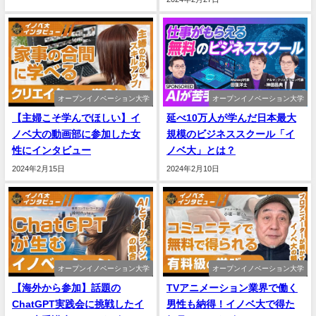
オープンイノベーション大学
オープンイノベーション大学
【主婦こそ学んでほしい】イ
延べ10万人が学んだ日本最大
ノベ大の動画部に参加した女
規模のビジネススクール「イ
性にインタビュー
ノベ大」とは？
2024年2月15日
2024年2月10日
オープンイノベーション大学
オープンイノベーション大学
【海外から参加】話題の
TVアニメーション業界で働く
ChatGPT実践会に挑戦したイ
男性も納得！イノベ大で得た