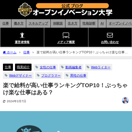
仕事
働き方
スキルアップ
体験談
生き方
性格診断
AI
オープンイノベ
運営者情報
メディア概要
お問い合わせ
ホーム
仕事
楽で給料が高い仕事ランキングTOP10！ぶっちゃけ楽な仕事は
ある？
仕事
職業紹介
女性の仕事
動画編集者
Webライター
Webデザイナー
プログラマー
男性の仕事
楽で給料が高い仕事ランキングTOP10！ぶっちゃ
け楽な仕事はある？
2024年3月7日