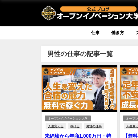
仕事
働き方
男性の仕事の記事一覧
オープンイノベーション大学
オープ
人生変える
稼げる
男性の仕事
人生変
未経験から年商1,000万円・特
【無料