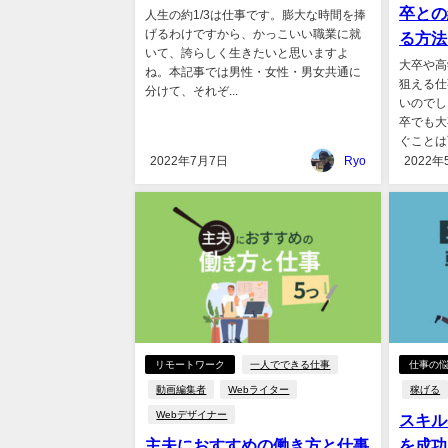
卒との
人生の約1/3は仕事です。膨大な時間を捧
げるわけですから、かっこいい職業に就
る方法
いて、誇らしく生きたいと思いますよ
大卒や高
ね。本記事では男性・女性・男女共通に
狙える仕
分けて、それぞ...
いのでし
卒でも大
ぐことは可
2022年7月7日
Ryo
2022年
リモートワーク
一人でできる仕事
仕事の
動画編集者
Webライター
稼げる
Webデザイナー
スキル
主夫におすすめの働き方と仕事
を成功