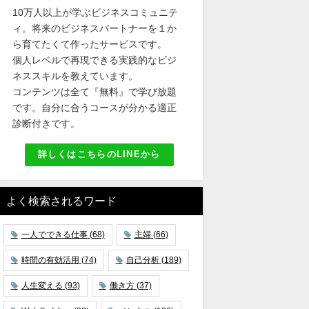
10万人以上が学ぶビジネスコミュニテ
ィ。将来のビジネスパートナーを１か
ら育てたくて作ったサービスです。
個人レベルで再現できる実践的なビジ
ネススキルを教えています。
コンテンツは全て『無料』で学び放題
です。自分に合うコースが分かる適正
診断付きです。
詳しくはこちらのLINEから
よく検索されるワード
一人でできる仕事
(68)
主婦
(66)
時間の有効活用
(74)
自己分析
(189)
人生変える
(93)
働き方
(37)