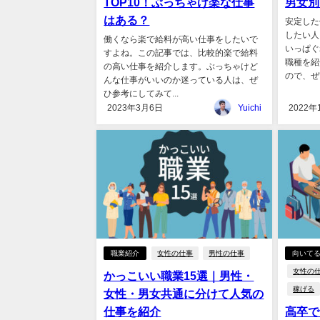
TOP10！ぶっちゃけ楽な仕事
男女別
はある？
安定した
したい人
働くなら楽で給料が高い仕事をしたいで
いっぱぐ
すよね。この記事では、比較的楽で給料
職種を紹
の高い仕事を紹介します。ぶっちゃけど
ので、ぜひ
んな仕事がいいのか迷っている人は、ぜ
ひ参考にしてみて...
2023年3月6日
Yuichi
2022年
職業紹介
女性の仕事
男性の仕事
向いて
女性の
かっこいい職業15選｜男性・
稼げる
女性・男女共通に分けて人気の
仕事を紹介
高卒で