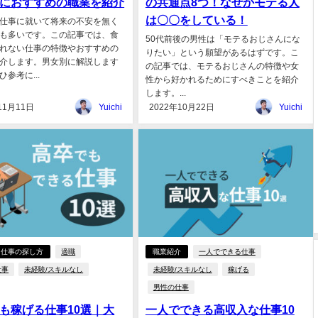
におすすめの職業を紹介
の共通点8つ！なぜかモテる人
は〇〇をしている！
仕事に就いて将来の不安を無く
も多いです。この記事では、食
50代前後の男性は「モテるおじさんにな
れない仕事の特徴やおすすめの
りたい」という願望があるはずです。こ
介します。男女別に解説します
の記事では、モテるおじさんの特徴や女
参考に...
性から好かれるためにすべきことを紹介
します。...
11月11日
Yuichi
2022年10月22日
Yuichi
る仕事の探し方
適職
職業紹介
一人でできる仕事
仕事
未経験/スキルなし
未経験/スキルなし
稼げる
男性の仕事
も稼げる仕事10選｜大
一人でできる高収入な仕事10