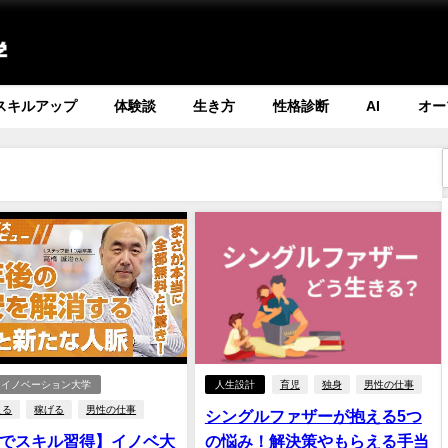
スキルアップ
体験談
生き方
性格診断
AI
オー
ンイノベーション大学
人生設計
育児
独身
男性の仕事
える
稼げる
男性の仕事
シングルファザーが抱える5つ
でスキル習得】イノベ大
の悩み！解決策やもらえる手当