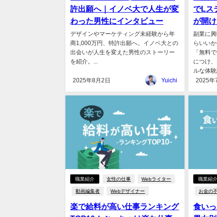
許出願へ｜イノベ大で人生が変
でLス
わった男性にインタビュー
が開け
デザインやマーケティング未経験から年
副業に興
商1,000万円、特許出願へ。イノベ大との
らいいか
出会いが人生を変えた男性のストーリー
「無料で
を紹介。...
につけ、
ルな体験談
2025年8月2日
Yuichi
2025年
職業紹介
女性の仕事
Webライター
職業紹
動画編集者
Webデザイナー
お金の
楽で給料が高い仕事ランキング
食いっ