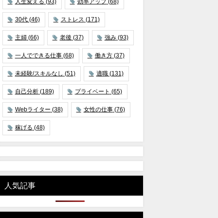
人生変える
(93)
効率アップ
(68)
30代
(46)
ストレス
(171)
主婦
(66)
老後
(37)
強み
(93)
一人でできる仕事
(68)
働き方
(37)
未経験/スキルなし
(51)
適職
(131)
自己分析
(189)
プライベート
(65)
Webライター
(38)
女性の仕事
(76)
稼げる
(48)
人気記事