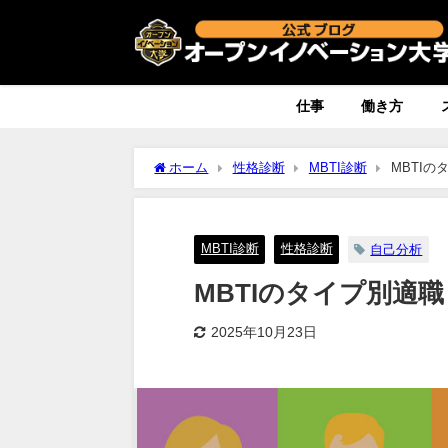
仕事
働き方
ホーム
性格診断
MBTI診断
MBTI
MBTI診断
性格診断
自己分析
MBTIのタイプ別適
2025年10月23日