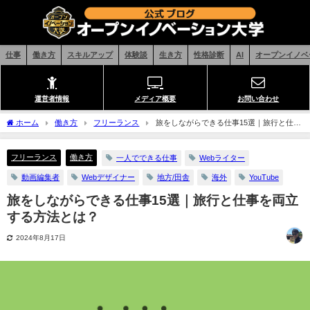
仕事
働き方
スキルアップ
体験談
生き方
性格診断
AI
オープンイノベ
運営者情報
メディア概要
お問い合わせ
ホーム
働き方
フリーランス
旅をしながらできる仕事15選｜旅行と仕事
を両立する方法とは？
フリーランス
働き方
一人でできる仕事
Webライター
動画編集者
Webデザイナー
地方/田舎
海外
YouTube
旅をしながらできる仕事15選｜旅行と仕事を両立
する方法とは？
2024年8月17日