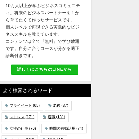
10万人以上が学ぶビジネスコミュニテ
ィ。将来のビジネスパートナーを１か
ら育てたくて作ったサービスです。
個人レベルで再現できる実践的なビジ
ネススキルを教えています。
コンテンツは全て『無料』で学び放題
です。自分に合うコースが分かる適正
診断付きです。
詳しくはこちらのLINEから
よく検索されるワード
プライベート
(65)
老後
(37)
ストレス
(171)
適職
(131)
女性の仕事
(76)
時間の有効活用
(74)