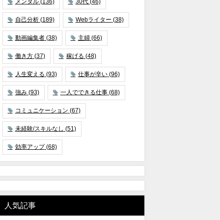
メンタル
(136)
30代
(46)
自己分析
(189)
Webライター
(38)
動画編集者
(38)
主婦
(66)
働き方
(37)
稼げる
(48)
人生変える
(93)
仕事が辛い
(96)
強み
(93)
一人でできる仕事
(68)
コミュニケーション
(67)
未経験/スキルなし
(51)
効率アップ
(68)
人気記事