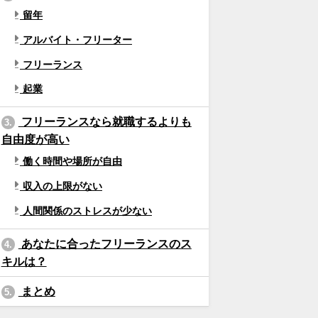
留年
アルバイト・フリーター
フリーランス
起業
フリーランスなら就職するよりも
3.
自由度が高い
働く時間や場所が自由
収入の上限がない
人間関係のストレスが少ない
あなたに合ったフリーランスのス
4.
キルは？
まとめ
5.