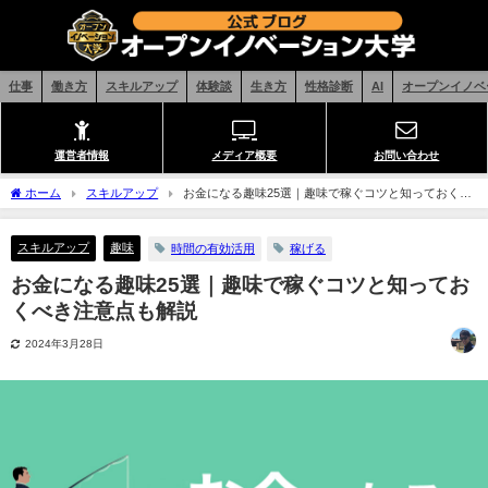
仕事
働き方
スキルアップ
体験談
生き方
性格診断
AI
オープンイノベ
運営者情報
メディア概要
お問い合わせ
ホーム
スキルアップ
お金になる趣味25選｜趣味で稼ぐコツと知っておくべ
き注意点も解説
スキルアップ
趣味
時間の有効活用
稼げる
お金になる趣味25選｜趣味で稼ぐコツと知ってお
くべき注意点も解説
2024年3月28日