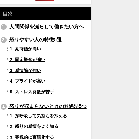
目次
人間関係を減らして働きたい方へ
1.
怒りやすい人の特徴5選
2.
1. 期待値が高い
2. 固定概念が強い
3. 感情論が強い
4. プライドが高い
5. ストレス発散が苦手
怒りが収まらないときの対処法5つ
3.
1. 深呼吸して気持ちを抑える
2. 怒りの感情をよく知る
3. 客観的に言語化する