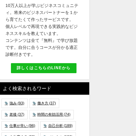
10万人以上が学ぶビジネスコミュニテ
ィ。将来のビジネスパートナーを１か
ら育てたくて作ったサービスです。
個人レベルで再現できる実践的なビジ
ネススキルを教えています。
コンテンツは全て『無料』で学び放題
です。自分に合うコースが分かる適正
診断付きです。
詳しくはこちらのLINEから
よく検索されるワード
強み
(93)
働き方
(37)
老後
(37)
時間の有効活用
(74)
仕事が辛い
(96)
自己分析
(189)