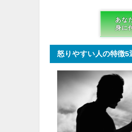
あな
身に
怒りやすい人の特徴5