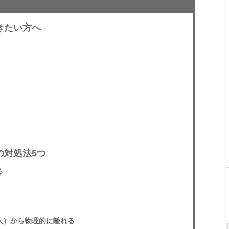
きたい方へ
の対処法5つ
る
（人）から物理的に離れる