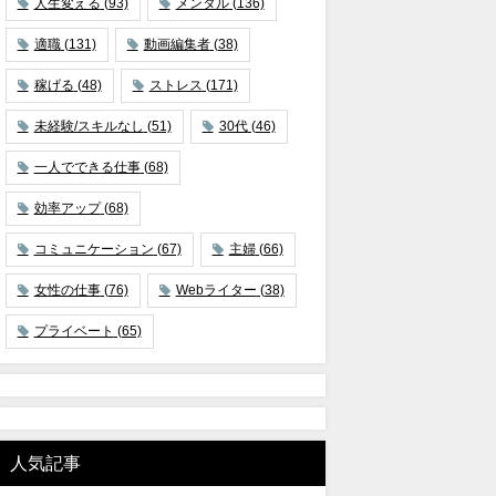
人生変える
(93)
メンタル
(136)
適職
(131)
動画編集者
(38)
稼げる
(48)
ストレス
(171)
未経験/スキルなし
(51)
30代
(46)
一人でできる仕事
(68)
効率アップ
(68)
コミュニケーション
(67)
主婦
(66)
女性の仕事
(76)
Webライター
(38)
プライベート
(65)
人気記事