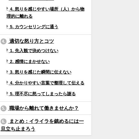
4. 怒りを感じやすい場所（人）から物
理的に離れる
5. カウンセリングに通う
適切な怒り方とコツ
4.
1. 先入観で決めつけない
2. 感情にまかせない
3. 怒りを感じた瞬間に伝えない
4. 分かりやすい言葉で整理して伝える
5. 理不尽に怒ってしまったら謝る
職場から離れて働きませんか？
5.
まとめ：イライラを鎮めるには一
6.
旦立ち止まろう