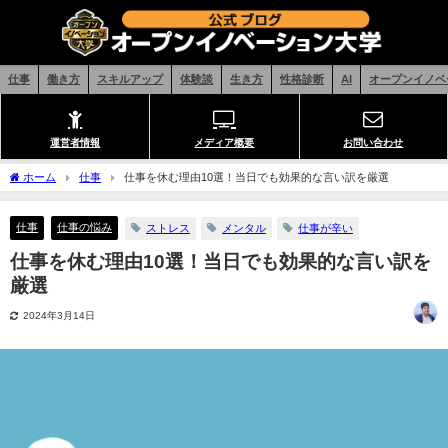
仕事
働き方
スキルアップ
体験談
生き方
性格診断
AI
オープンイノベ
運営者情報
メディア概要
お問い合わせ
ホーム
仕事
仕事を休む理由10選！当日でも効果的な言い訳を厳選
仕事
仕事の悩み
ストレス
メンタル
仕事が辛い
仕事を休む理由10選！当日でも効果的な言い訳を
厳選
2024年3月14日