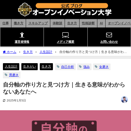
仕事
働き方
スキルアップ
体験談
生き方
性格診断
AI
オープンイノベ
運営者情報
メディア概要
お問い合わせ
ホーム
生き方
人生設計
自分軸の作り方と見つけ方｜生きる意味がわか
らないあなたへ
人生設計
生きがい
生き方
自己分析
強み
女磨き
男磨き
自分軸の作り方と見つけ方｜生きる意味がわから
ないあなたへ
2025年1月5日