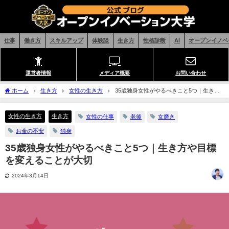
仕事
働き方
スキルアップ
体験談
生き方
性格診断
AI
オープンイノベ
運営者情報
メディア概要
お問い合わせ
ホーム
生き方
女性の生き方
35歳独身女性がやるべきこと5つ｜生き方
や目標を変えることが大切
女性の生き方
生き方
女性の仕事
老後
女磨き
お金の不安
独身
35歳独身女性がやるべきこと5つ｜生き方や目標
を変えることが大切
2024年3月14日