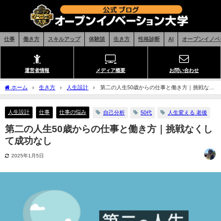
仕事
働き方
スキルアップ
体験談
生き方
性格診断
AI
オープンイノベ
運営者情報
メディア概要
お問い合わせ
ホーム
生き方
人生設計
第二の人生50歳からの仕事と働き方｜挑戦なく
して成功なし
人生設計
仕事
仕事の悩み
自己分析
50代
人生変える 老後
第二の人生50歳からの仕事と働き方｜挑戦なくし
て成功なし
2025年1月5日