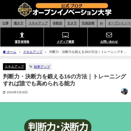
仕事
働き方
スキルアップ
体験談
生き方
性格診断
AI
オープンイノベ
運営者情報
メディア概要
お問い合わせ
ホーム
スキルアップ
判断力・決断力を鍛える16の方法｜トレーニングすれ
ば誰でも高められる能力
スキルアップ
効率アップ
判断力・決断力を鍛える16の方法｜トレーニング
すれば誰でも高められる能力
2024年3月18日