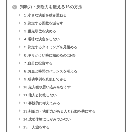
判断力・決断力を鍛える16の方法
5.
１.小さな決断を積み重ねる
２.決定する回数を減らす
３.優先順位を決める
４.曖昧な決定をしない
５.決定するタイミングを見極める
６.キリがよい時に始めるのはNG
７.自分に投資する
８.お金と時間のバランスを考える
９.成功事例を真似してみる
10.先入観や思い込みをなくす
11.他人と比較しない
12.客観的に考えてみる
13.判断力・決断力がある人と行動を共にする
14.成功体験にしがみつかない
15.一人旅をする