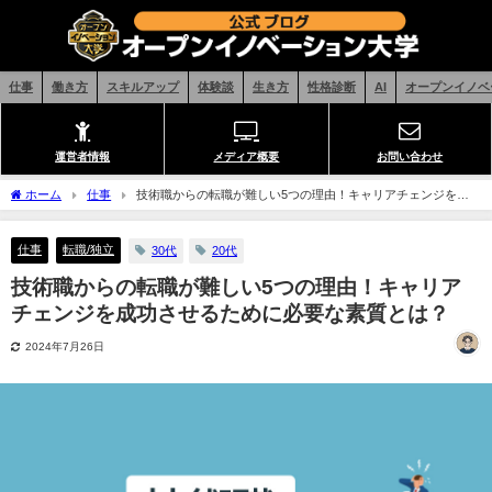
仕事
働き方
スキルアップ
体験談
生き方
性格診断
AI
オープンイノベ
運営者情報
メディア概要
お問い合わせ
ホーム
仕事
技術職からの転職が難しい5つの理由！キャリアチェンジを成
功させるために必要な素質とは？
仕事
転職/独立
30代
20代
技術職からの転職が難しい5つの理由！キャリア
チェンジを成功させるために必要な素質とは？
2024年7月26日