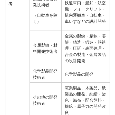
鉄道車両・船舶・航空
者
発技術者
機・フォークリフト・
（自動車を除
構内運搬車・自転車・
く）
車いすなどの設計開発
金属の製錬・精錬・溶
解・鋳造・鍛造・熱処
金属製錬・材
理・圧延・表面処理・
料開発技術者
合金の製造・金属製品
の設計開発
化学製品開発
化学製品の開発
技術者
窯業製品、木製品、紙
製品の開発、紡績・染
その他の開発
色・織布・配合飼料・
技術者
採鉱・原子力の開発改
良