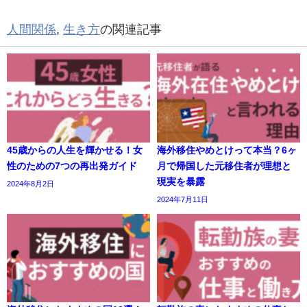
人間関係
,
生き方
の関連記事
45歳からの人生を輝かせる！女
海外移住やめとけって本当？6ヶ
性のための7つの再出発ガイド
月で帰国した元移住者が理想と
現実を暴露
2024年8月2日
2024年7月11日