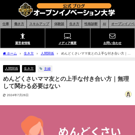
仕事
働き方
スキルアップ
体験談
生き方
性格診断
AI
オープンイノベ
運営者情報
メディア概要
お問い合わせ
ホーム
生き方
人間関係
めんどくさいママ友との上手な付き合い方｜無
理して関わる必要はない
人間関係
生き方
主婦
めんどくさいママ友との上手な付き合い方｜無理
して関わる必要はない
2024年7月26日