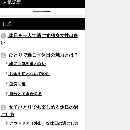
人気記事
目次
休日を一人で過ごす独身女性は多
1.
い
ひとりで過ごす休日の魅力とは？
2.
誰にも気を遣わない
お金を使わないで済む
疲労回復
自分と向き合える
女子ひとりでも楽しめる休日の過
3.
ごし方
アウトドア（外出）な休日の過ごし方