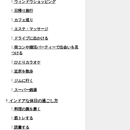
ウィンドウショッピング
日帰り旅行
カフェ巡り
エステ・マッサージ
ドライブに出かける
街コンや婚活パーティーで出会いを見
つける
ひとりカラオケ
近所を散歩
ジムに行く
スーパー銭湯
インドアな休日の過ごし方
料理の腕を磨く
筋トレする
読書する