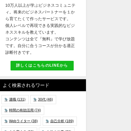
10万人以上が学ぶビジネスコミュニテ
ィ。将来のビジネスパートナーを１か
ら育てたくて作ったサービスです。
個人レベルで再現できる実践的なビジ
ネススキルを教えています。
コンテンツは全て『無料』で学び放題
です。自分に合うコースが分かる適正
診断付きです。
詳しくはこちらのLINEから
よく検索されるワード
適職
(131)
30代
(46)
時間の有効活用
(74)
Webライター
(38)
自己分析
(189)