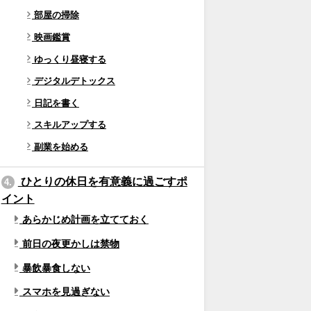
部屋の掃除
映画鑑賞
ゆっくり昼寝する
デジタルデトックス
日記を書く
スキルアップする
副業を始める
ひとりの休日を有意義に過ごすポ
4.
イント
あらかじめ計画を立てておく
前日の夜更かしは禁物
暴飲暴食しない
スマホを見過ぎない