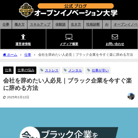
仕事
働き方
スキルアップ
体験談
生き方
性格診断
AI
オープンイノベ
運営者情報
メディア概要
お問い合わせ
ホーム
仕事
会社を辞めたい人必見｜ブラック企業を今すぐ楽に辞める方法
仕事
仕事の悩み
ストレス
メンタル
仕事が辛い
会社を辞めたい人必見｜ブラック企業を今すぐ楽
に辞める方法
2025年2月12日