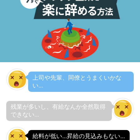
上司や先輩、同僚とうまくいかな
い...
残業が多いし、有給なんか全然取得
できない...
給料が低い...昇給の見込みもない...