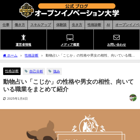
仕事
働き方
スキルアップ
体験談
生き方
性格診断
AI
オープンイノベ
運営者情報
メディア概要
お問い合わせ
ホーム
性格診断
動物占い「こじか」の性格や男女の相性、向いている職業
をまとめて紹介
性格診断
自己分析
強み
動物占い「こじか」の性格や男女の相性、向いて
いる職業をまとめて紹介
2025年1月4日