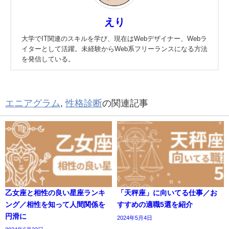
えり
大学でIT関連のスキルを学び、現在はWebデザイナー、Webラ
イターとして活躍。未経験からWeb系フリーランスになる方法
を発信している。
エニアグラム
,
性格診断
の関連記事
乙女座と相性の良い星座ランキ
「天秤座」に向いてる仕事／お
ング／相性を知って人間関係を
すすめの適職5選を紹介
円滑に
2024年5月4日