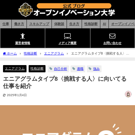
仕事
働き方
スキルアップ
体験談
生き方
性格診断
AI
オープンイノベ
運営者情報
メディア概要
お問い合わせ
ホーム
性格診断
エニアグラム
エニアグラムタイプ8〈挑戦する人〉に
向いてる仕事を紹介
エニアグラム
性格診断
自己分析
適職
強み
エニアグラムタイプ8〈挑戦する人〉に向いてる
仕事を紹介
2025年1月4日