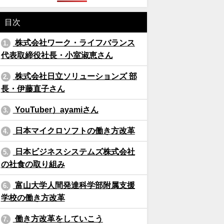
目次
株式会社ワーク・ライフバランス
1.
代表取締役社長・小室淑恵さん
株式会社日立ソリューションズ 部
2.
長・伊藤直子さん
YouTuber）ayamiさん
3.
日本マイクロソフトの働き方改革
4.
日本ビジネスシステムズ株式会社
5.
の社食の取り組み
富山大学人間発達科学部附属支援
6.
学校の働き方改革
働き方改革をしていこう
7.