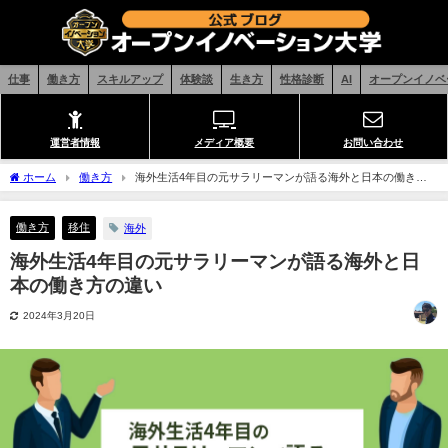
仕事
働き方
スキルアップ
体験談
生き方
性格診断
AI
オープンイノベ
運営者情報
メディア概要
お問い合わせ
ホーム
働き方
海外生活4年目の元サラリーマンが語る海外と日本の働き方
の違い
働き方
移住
海外
海外生活4年目の元サラリーマンが語る海外と日
本の働き方の違い
2024年3月20日