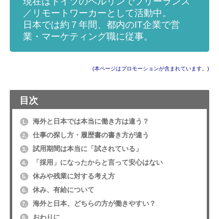
現在はドイツのベルリンでフリーランス
／リモートワーカーとして活動中。
日本では約７年間、都内のIT企業で営
業・マーケティング職に従事。
(本ページはプロモーションが含まれています。)
目次
海外と日本では本当に働き方は違う？
1.
仕事の探し方・履歴書の書き方が違う
2.
試用期間は本当に「試されている」
3.
「採用」になったからと言って安心はない
4.
休みや残業に対する考え方
5.
休み、有給について
6.
海外と日本、どちらの方が働きやすい？
7.
おわりに
8.