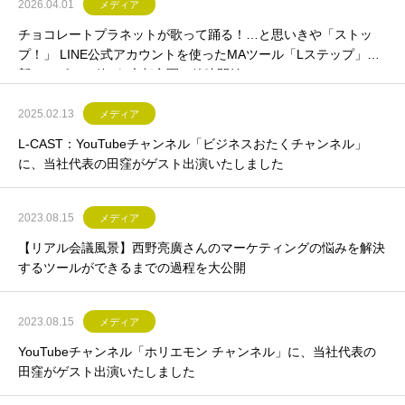
2026.04.01
メディア
チョコレートプラネットが歌って踊る！…と思いきや「ストッ
プ！」 LINE公式アカウントを使ったMAツール「Lステップ」の
新テレビCM2篇が5大都市圏で放映開始
2025.02.13
メディア
L-CAST：YouTubeチャンネル「ビジネスおたくチャンネル」
に、当社代表の田窪がゲスト出演いたしました
2023.08.15
メディア
【リアル会議風景】西野亮廣さんのマーケティングの悩みを解決
するツールができるまでの過程を大公開
2023.08.15
メディア
YouTubeチャンネル「ホリエモン チャンネル」に、当社代表の
田窪がゲスト出演いたしました