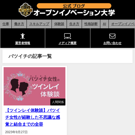
仕事
働き方
スキルアップ
体験談
生き方
性格診断
AI
オープンイノベ
運営者情報
メディア概要
お問い合わせ
バツイチの記事一覧
人間関係
【ツインレイ体験談】バツイ
チ女性が経験した不思議な感
覚と結合までの全容
2023年9月27日