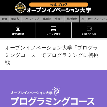
仕事
働き方
スキルアップ
体験談
生き方
性格診断
AI
オープンイノベ
運営者情報
メディア概要
お問い合わせ
オープンイノベーション大学「プログラ
ミングコース」でプログラミングに初挑
戦