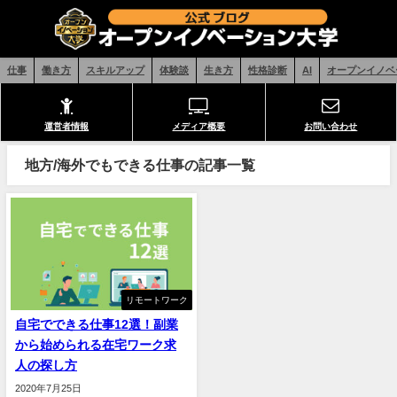
仕事
働き方
スキルアップ
体験談
生き方
性格診断
AI
オープンイノベ
運営者情報
メディア概要
お問い合わせ
地方/海外でもできる仕事の記事一覧
リモートワーク
自宅でできる仕事12選！副業
から始められる在宅ワーク求
人の探し方
2020年7月25日